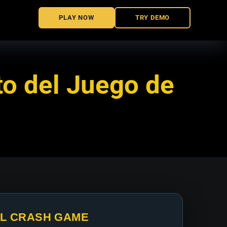
PLAY NOW
TRY DEMO
to del Juego de
EL CRASH GAME