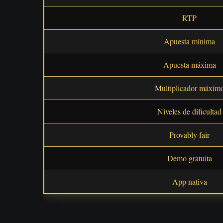
RTP
Apuesta mínima
Apuesta máxima
Multiplicador máxim
Niveles de dificultad
Provably fair
Demo gratuita
App nativa