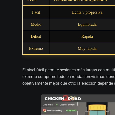
Fácil
Lenta y progresiva
Medio
Equilibrada
Difícil
Rápida
Extremo
Muy rápida
El nivel fácil permite sesiones más largas con mul
extremo comprime todo en rondas brevísimas donde 
objetivamente mejor que otro: la elección depende d