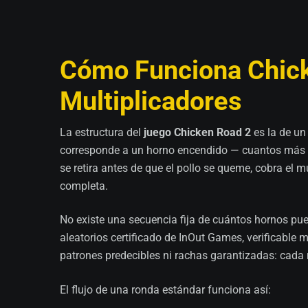
Cómo Funciona Chick
Multiplicadores
La estructura del
juego Chicken Road 2
es la de un
corresponde a un horno encendido — cuantos más ho
se retira antes de que el pollo se queme, cobra el 
completa.
No existe una secuencia fija de cuántos hornos pu
aleatorios certificado de InOut Games, verificable 
patrones predecibles ni rachas garantizadas: cada r
El flujo de una ronda estándar funciona así: