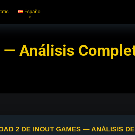
atis
Español
 — Análisis Comple
OAD 2 DE INOUT GAMES — ANÁLISIS D