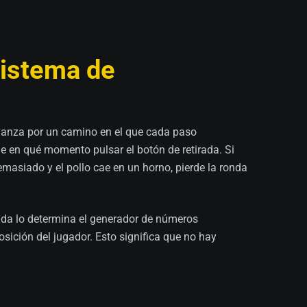
istema de
avanza por un camino en el que cada paso
e en qué momento pulsar el botón de retirada. Si
emasiado y el pollo cae en un horno, pierde la ronda
onda lo determina el generador de números
osición del jugador. Esto significa que no hay