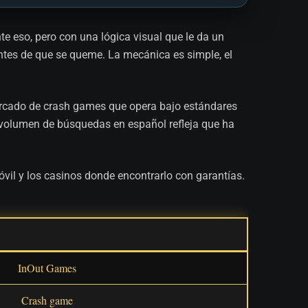
 eso, pero con una lógica visual que le da un
antes de que se queme. La mecánica es simple, el
mercado de crash games que opera bajo estándares
el volumen de búsquedas en español refleja que ha
 móvil y los casinos donde encontrarlo con garantías.
InOut Games
Crash game