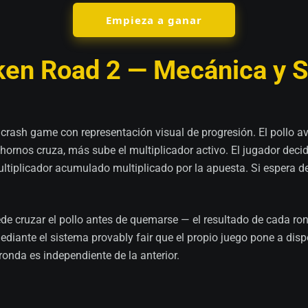
Empieza a ganar
en Road 2 — Mecánica y S
 crash game con representación visual de progresión. El pollo 
rnos cruza, más sube el multiplicador activo. El jugador decid
multiplicador acumulado multiplicado por la apuesta. Si espera d
ede cruzar el pollo antes de quemarse — el resultado de cada r
mediante el sistema provably fair que el propio juego pone a disp
onda es independiente de la anterior.